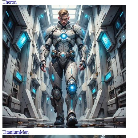
Theron
TitaniumMan