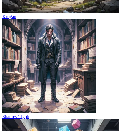
Krogan
ShadowGlyph