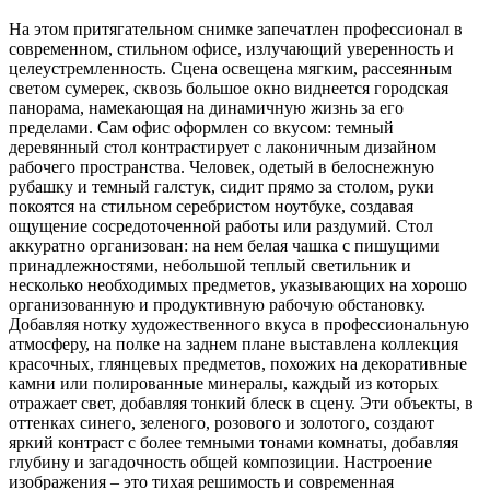
На этом притягательном снимке запечатлен профессионал в
современном, стильном офисе, излучающий уверенность и
целеустремленность. Сцена освещена мягким, рассеянным
светом сумерек, сквозь большое окно виднеется городская
панорама, намекающая на динамичную жизнь за его
пределами. Сам офис оформлен со вкусом: темный
деревянный стол контрастирует с лаконичным дизайном
рабочего пространства. Человек, одетый в белоснежную
рубашку и темный галстук, сидит прямо за столом, руки
покоятся на стильном серебристом ноутбуке, создавая
ощущение сосредоточенной работы или раздумий. Стол
аккуратно организован: на нем белая чашка с пишущими
принадлежностями, небольшой теплый светильник и
несколько необходимых предметов, указывающих на хорошо
организованную и продуктивную рабочую обстановку.
Добавляя нотку художественного вкуса в профессиональную
атмосферу, на полке на заднем плане выставлена коллекция
красочных, глянцевых предметов, похожих на декоративные
камни или полированные минералы, каждый из которых
отражает свет, добавляя тонкий блеск в сцену. Эти объекты, в
оттенках синего, зеленого, розового и золотого, создают
яркий контраст с более темными тонами комнаты, добавляя
глубину и загадочность общей композиции. Настроение
изображения – это тихая решимость и современная