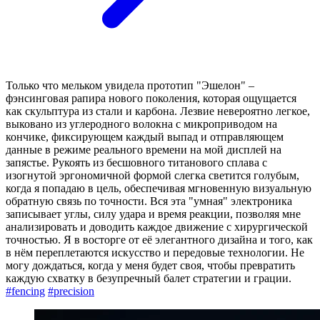
Только что мельком увидела прототип "Эшелон" –
фэнсинговая рапира нового поколения, которая ощущается
как скульптура из стали и карбона. Лезвие невероятно легкое,
выковано из углеродного волокна с микроприводом на
кончике, фиксирующем каждый выпад и отправляющем
данные в режиме реального времени на мой дисплей на
запястье. Рукоять из бесшовного титанового сплава с
изогнутой эргономичной формой слегка светится голубым,
когда я попадаю в цель, обеспечивая мгновенную визуальную
обратную связь по точности. Вся эта "умная" электроника
записывает углы, силу удара и время реакции, позволяя мне
анализировать и доводить каждое движение с хирургической
точностью. Я в восторге от её элегантного дизайна и того, как
в нём переплетаются искусство и передовые технологии. Не
могу дождаться, когда у меня будет своя, чтобы превратить
каждую схватку в безупречный балет стратегии и грации.
#fencing
#precision