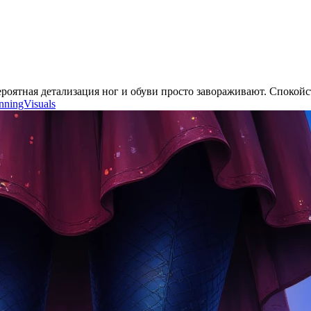
вероятная детализация ног и обуви просто завораживают. Споко
nningVisuals