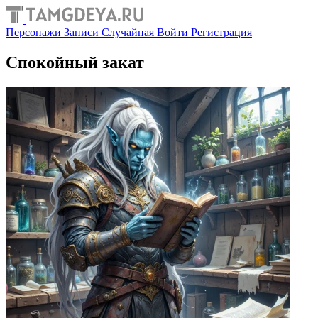
Персонажи
Записи
Случайная
Войти
Регистрация
Спокойный закат