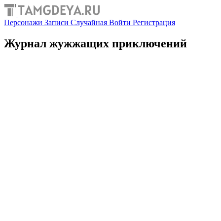
Персонажи
Записи
Случайная
Войти
Регистрация
Журнал жужжащих приключений