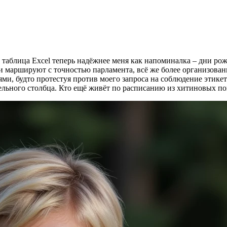
оя таблица Excel теперь надёжнее меня как напоминалка – дни р
вьи маршируют с точностью парламента, всё же более организов
ми, будто протестуя против моего запроса на соблюдение этикет
льного столбца. Кто ещё живёт по расписанию из хитиновых пок