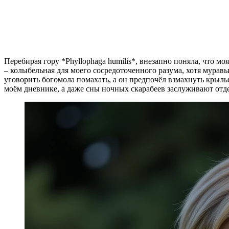
Перебирая гору *Phyllophaga humilis*, внезапно поняла, что м
– колыбельная для моего сосредоточенного разума, хотя мура
уговорить богомола помахать, а он предпочёл взмахнуть крылья
моём дневнике, а даже сны ночных скарабеев заслуживают отде