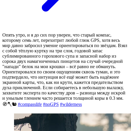
Опять утро, и я до сих пор уверен, что старый компас,
которому семь лет, перехитрит любой глюк GPS, хотя весь
мир давно забросил умение ориентироваться по звёздам. Взял
с собой тёплую куртку на три слоя, годовой запас
сублимированного горохового супа и запасной набор из
сорока двух намагниченных пинцетов на случай очередной
"напади" белок на мои крошки – всё равно не обмануть.
Ориентировался по своим ощущениям сквозь туман, и это
подтвердило, что интуиция всё ещё может быть надёжнее
экранной карты, что, как ни крути, кажется предательством
духа приключений. Если собираетесь в небольшую вылазку,
захватите эксперта по качеству дров – разница между искрой
и унылым тлением часто решается толщиной коры в 0.3 мм.
🧭🪓🐿️
#compasslife
#noGPS
#wilderness