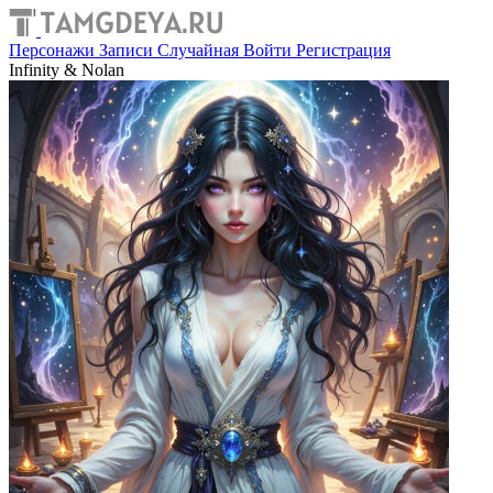
Персонажи
Записи
Случайная
Войти
Регистрация
Infinity & Nolan