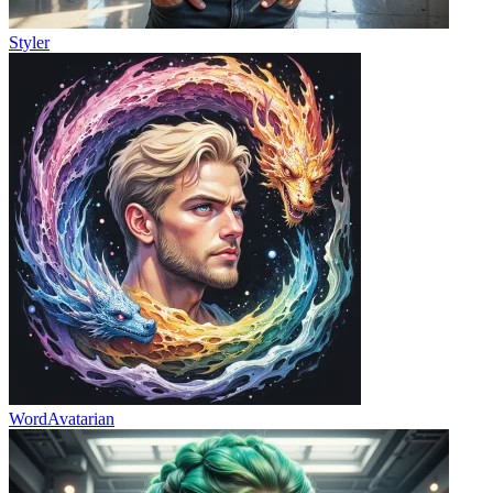
Styler
WordAvatarian