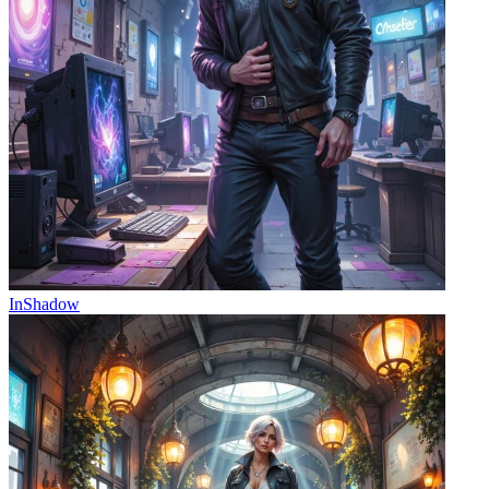
InShadow