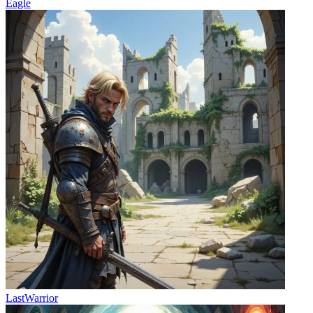
Eagle
LastWarrior