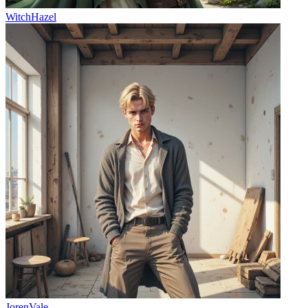
WitchHazel
JorenVale