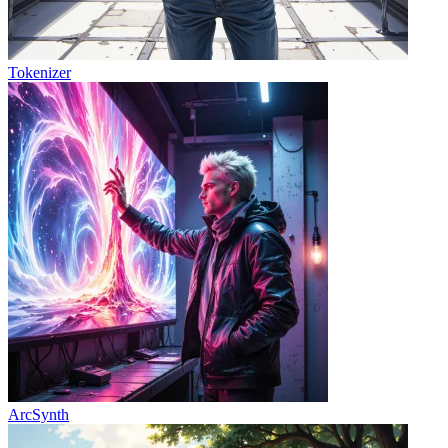
Tokenizer
ArcSynth