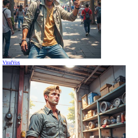
ViralVox