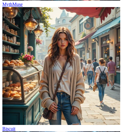
MythMuse
Biscuit