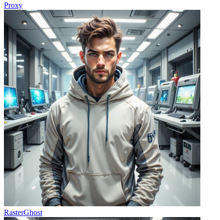
Proxy
RasterGhost