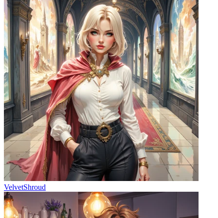
VelvetShroud