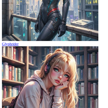
Glyphrider