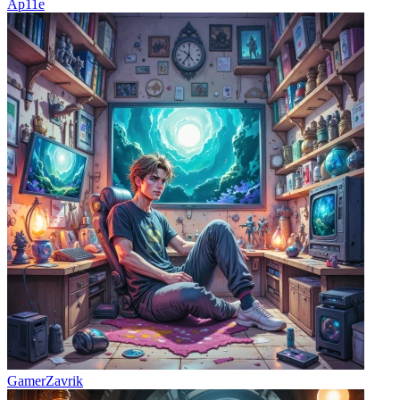
Ap11e
GamerZavrik