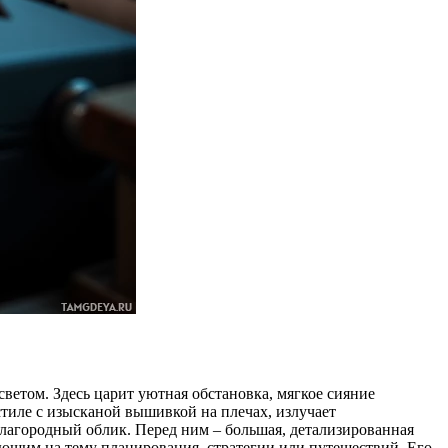
ветом. Здесь царит уютная обстановка, мягкое сияние
тиле с изысканой вышивкой на плечах, излучает
благородный облик. Перед ним – большая, детализированная
ающим на тему планирования, стратегии или путешествий. Его