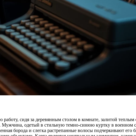
аботу, сидя за деревянным столом в комнате, залитой теплым с
. Мужчина, одетый в стильную темно-синюю куртку в военном с
енная борода и слегка растрепанные волосы подчеркивают его 
скими объектами. Карта является центральным элементом, намек