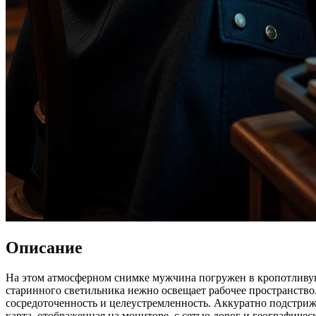
Описание
На этом атмосферном снимке мужчина погружен в кропотливую р
старинного светильника нежно освещает рабочее пространство
сосредоточенность и целеустремленность. Аккуратно подстриж
карта, отображенная на мониторе, с сетью дорог и географиче