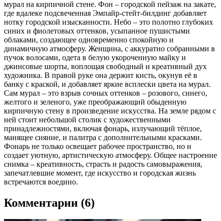
мурал на кирпичной стене. Фон – городской пейзаж на закате,
где вдалеке подсвеченная Эмпайр-стейт-билдинг добавляет
нотку городской изысканности. Небо – это полотно глубоких
синих и фиолетовых оттенков, усыпанное пушистыми
облаками, создающее одновременно спокойную и
динамичную атмосферу. Женщина, с аккуратно собранными в
пучок волосами, одета в белую укороченную майку и
джинсовые шорты, воплощая свободный и креативный дух
художника. В правой руке она держит кисть, окунув её в
банку с краской, и добавляет яркие всплески цвета на мурал.
Сам мурал – это взрыв сочных оттенков – розового, синего,
желтого и зеленого, уже преображающий обыденную
кирпичную стену в произведение искусства. На земле рядом с
ней стоит небольшой столик с художественными
принадлежностями, включая фонарь, излучающий тёплое,
манящее сияние, и палитра с дополнительными красками.
Фонарь не только освещает рабочее пространство, но и
создает уютную, артистическую атмосферу. Общее настроение
снимка – креативность, страсть и радость самовыражения,
запечатлевшие момент, где искусство и городская жизнь
встречаются воедино.
Комментарии (6)