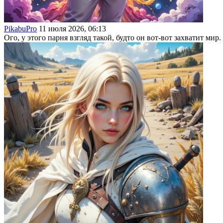
PikabuPro
11 июля 2026, 06:13
Ого, у этого парня взгляд такой, будто он вот-вот захватит мир