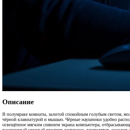
Описание
В полумраке комнаты, залитой спокойным голубым светом, мол
чёрной клавиатурой и мышью. Чёрные наушники удобно располож
освещённое мягким сиянием экрана компьютера, отбрасывающе
различимый круглый предмет, возможно, вентилятор, создают 