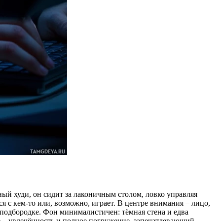
й худи, он сидит за лаконичным столом, ловко управляя
 с кем-то или, возможно, играет. В центре внимания – лицо,
одбородке. Фон минималистичен: тёмная стена и едва
е – увлечённость и полное погружение, запечатлевающий