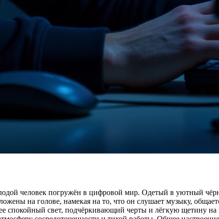
одой человек погружён в цифровой мир. Одетый в уютный чёрны
ены на голове, намекая на то, что он слушает музыку, общается
е спокойный свет, подчёркивающий черты и лёгкую щетину на п
атмосферу сосредоточенности и тихой работы. Общее настроени