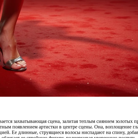
вается захватывающая сцена, залитая теплым сиянием золотых пр
ктным появлением артистки в центре сцены. Она, воплощение г
цией. Ее длинные, струящиеся волосы ниспадают на спину, доба
облегает ее стройную фигуру, подчеркивая уверенную поступь, 