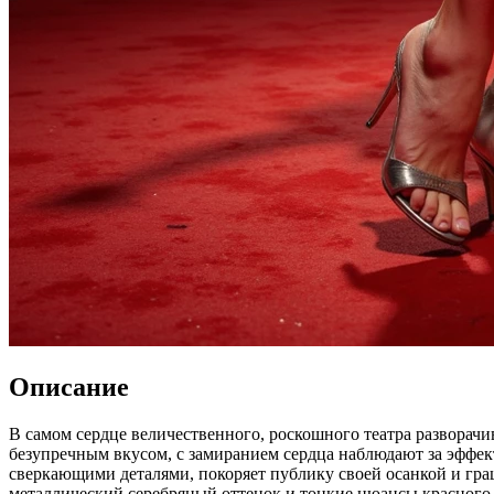
Описание
В самом сердце величественного, роскошного театра разворачи
безупречным вкусом, с замиранием сердца наблюдают за эффе
сверкающими деталями, покоряет публику своей осанкой и гра
металлический серебряный оттенок и тонкие нюансы красного, 