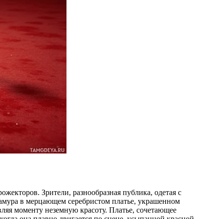
ожекторов. Зрители, разнообразная публика, одетая с
ламура в мерцающем серебристом платье, украшенном
вляя моменту неземную красоту. Платье, сочетающее
когда она плавно двигается по сцене, усыпанной красной