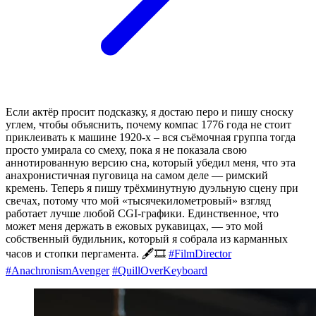
Если актёр просит подсказку, я достаю перо и пишу сноску
углем, чтобы объяснить, почему компас 1776 года не стоит
приклеивать к машине 1920-х – вся съёмочная группа тогда
просто умирала со смеху, пока я не показала свою
аннотированную версию сна, который убедил меня, что эта
анахронистичная пуговица на самом деле — римский
кремень. Теперь я пишу трёхминутную дуэльную сцену при
свечах, потому что мой «тысячекилометровый» взгляд
работает лучше любой CGI-графики. Единственное, что
может меня держать в ежовых рукавицах, — это мой
собственный будильник, который я собрала из карманных
часов и стопки пергамента. 🖋️🎞️
#FilmDirector
#AnachronismAvenger
#QuillOverKeyboard