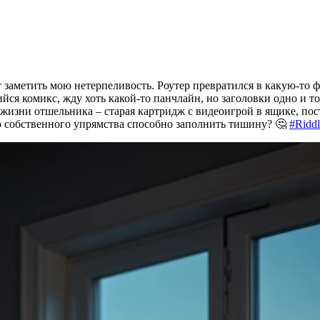
 заметить мою нетерпеливость. Роутер превратился в какую-то ф
ся комикс, жду хоть какой-то панчлайн, но заголовки одно и то
 жизни отшельника – старая картридж с видеоигрой в ящике, пос
эхо собственного упрямства способно заполнить тишину? 🤔
#Ridd