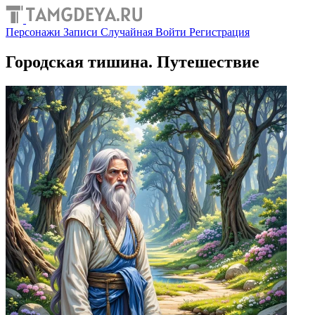
Персонажи
Записи
Случайная
Войти
Регистрация
Городская тишина. Путешествие