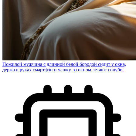
Пожилой мужчина с длинной белой бородой сидит у окна,
держа в руках смартфон и чашку, за окном летают голуби.