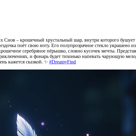
Снов – крошечный хрустальный шар, внутри которого бушует м
ездочка поёт свою ноту. Его полупрозрачное стекло украшено 
крошечное серебряное пёрышко, словно кусочек мечты. Представл
иключениях, и фонарь будет тихонько напевать чарующую мелоди
день кажется сказкой. ✨
#DreamyFind