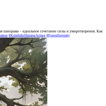
ая панорама – идеальное сочетание силы и умиротворения. Как
ration
#KnightInShiningArmor
#ForestSerenity