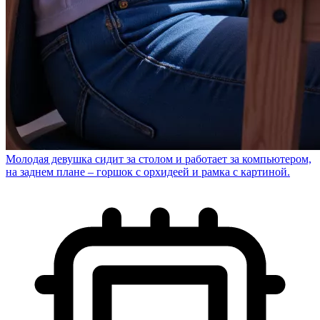
Молодая девушка сидит за столом и работает за компьютером,
на заднем плане – горшок с орхидеей и рамка с картиной.