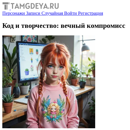
Персонажи
Записи
Случайная
Войти
Регистрация
Код и творчество: вечный компромисс