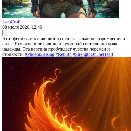
LaraCroft
08 июля 2026, 12:40
Этот феникс, восстающий из пепла, – символ возрождения и
силы. Его огненное сияние и лучистый свет словно маяк
надежды. Эта картина пробуждает чувства перемен и
стойкости.
#PhoenixRising
#Rebirth
#StrengthOfTheHeart