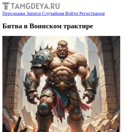
Персонажи
Записи
Случайная
Войти
Регистрация
Битва в Воинском трактире