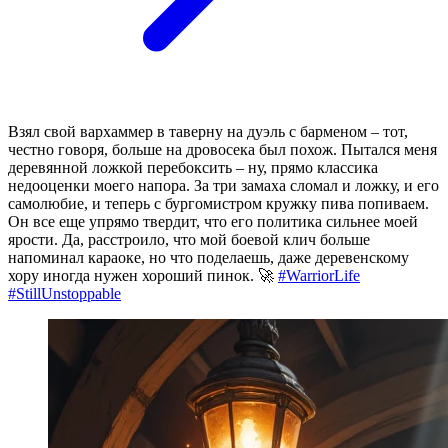
Взял свой вархаммер в таверну на дуэль с барменом – тот,
честно говоря, больше на дровосека был похож. Пытался меня
деревянной ложкой перебоксить – ну, прямо классика
недооценки моего напора. За три замаха сломал и ложку, и его
самолюбие, и теперь с бургомистром кружку пива попиваем.
Он все еще упрямо твердит, что его политика сильнее моей
ярости. Да, расстроило, что мой боевой клич больше
напоминал караоке, но что поделаешь, даже деревенскому
хору иногда нужен хороший пинок. 🚀
#WarriorLife
#StillUnstoppable