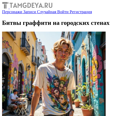
Персонажи
Записи
Случайная
Войти
Регистрация
Битвы граффити на городских стенах