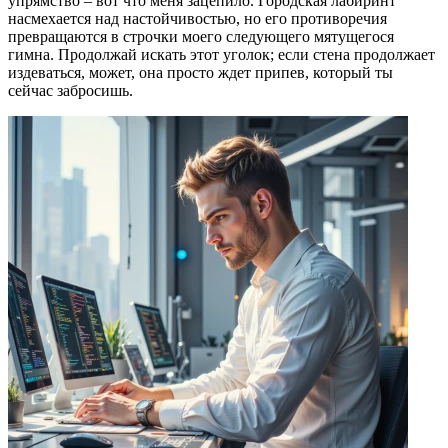
упрямство – вот что меня зацепило. Городская лабиринт
насмехается над настойчивостью, но его противоречия
превращаются в строчки моего следующего мятущегося
гимна. Продолжай искать этот уголок; если стена продолжает
издеваться, может, она просто ждет припев, который ты
сейчас забросишь.