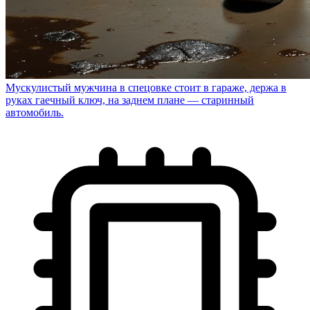
Мускулистый мужчина в спецовке стоит в гараже, держа в
руках гаечный ключ, на заднем плане — старинный
автомобиль.