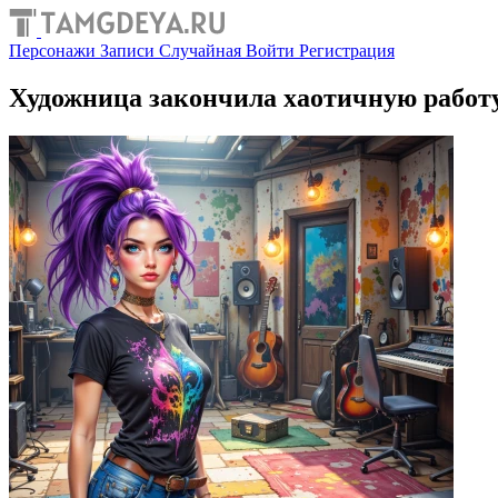
Персонажи
Записи
Случайная
Войти
Регистрация
Художница закончила хаотичную работ