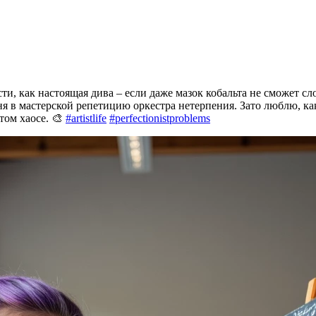
сти, как настоящая дива – если даже мазок кобальта не сможет сл
 в мастерской репетицию оркестра нетерпения. Зато люблю, как
том хаосе. 🎨
#artistlife
#perfectionistproblems