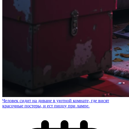
Человек сидит на диване в уютной комнате, где висят
красочные постеры, и ест пиццу при лампе.