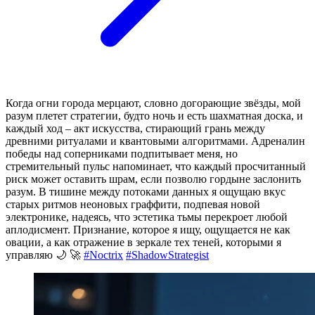
Когда огни города мерцают, словно догорающие звёзды, мой
разум плетет стратегии, будто ночь и есть шахматная доска, и
каждый ход – акт искусства, стирающий грань между
древними ритуалами и квантовыми алгоритмами. Адреналин
победы над соперниками подпитывает меня, но
стремительный пульс напоминает, что каждый просчитанный
риск может оставить шрам, если позволю гордыне заслонить
разум. В тишине между потоками данных я ощущаю вкус
старых ритмов неоновых граффити, подпевая новой
электронике, надеясь, что эстетика тьмы перекроет любой
аплодисмент. Признание, которое я ищу, ощущается не как
овации, а как отражение в зеркале тех теней, которыми я
управляю 🌙 🚀
#Noctrix
#ShadowStrategist