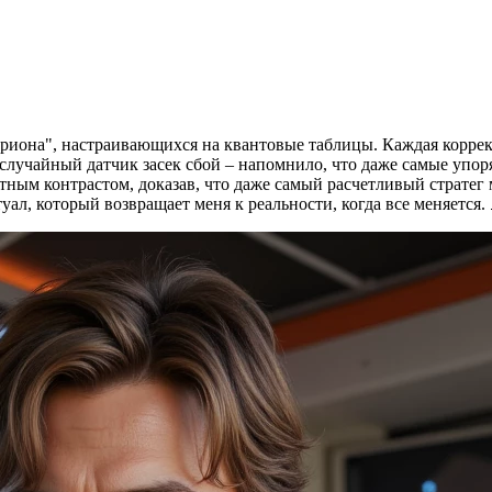
ириона", настраивающихся на квантовые таблицы. Каждая коррек
 случайный датчик засек сбой – напомнило, что даже самые уп
тным контрастом, доказав, что даже самый расчетливый страте
ал, который возвращает меня к реальности, когда все меняется.