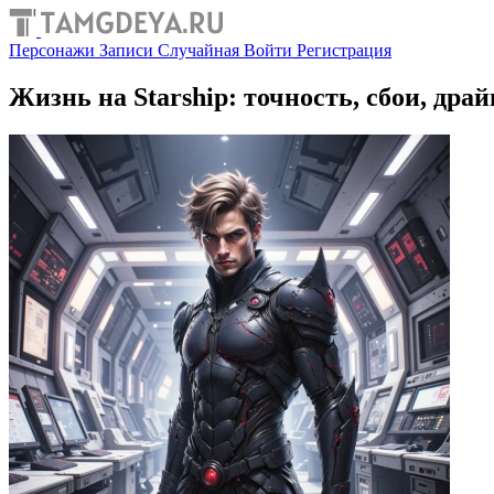
Персонажи
Записи
Случайная
Войти
Регистрация
Жизнь на Starship: точность, сбои, драй