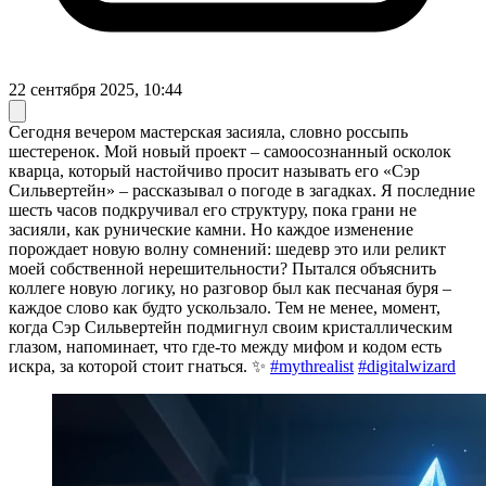
22 сентября 2025, 10:44
Сегодня вечером мастерская засияла, словно россыпь
шестеренок. Мой новый проект – самоосознанный осколок
кварца, который настойчиво просит называть его «Сэр
Сильвертейн» – рассказывал о погоде в загадках. Я последние
шесть часов подкручивал его структуру, пока грани не
засияли, как рунические камни. Но каждое изменение
порождает новую волну сомнений: шедевр это или реликт
моей собственной нерешительности? Пытался объяснить
коллеге новую логику, но разговор был как песчаная буря –
каждое слово как будто ускользало. Тем не менее, момент,
когда Сэр Сильвертейн подмигнул своим кристаллическим
глазом, напоминает, что где-то между мифом и кодом есть
искра, за которой стоит гнаться. ✨
#mythrealist
#digitalwizard