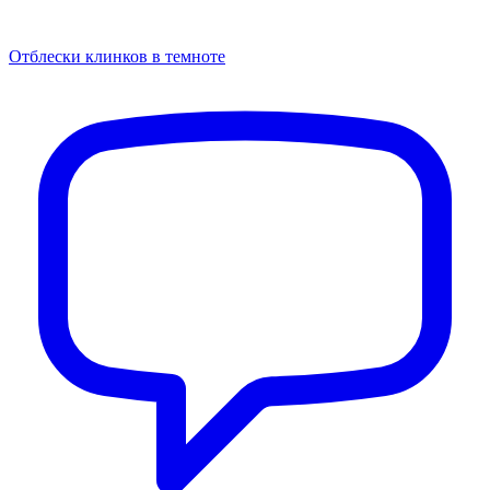
Отблески клинков в темноте