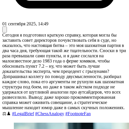
01 сентября 2025, 14:49
Сегодня я подготовил краткую справку, которая могла бы
заставить совет директоров почувствовать себя в суде, но
оказалось, что настоящая битва – это моя шахматная партия в
два часа дня, требующая такой же тщательности. Сноски в три
раза превышали сами пункты, и я даже сослался на
малоизвестное дело 1983 года о ферме хомяков, чтобы
обосновать пункт 7.2 – ну, что может быть лучше
доказательства эксперта, чем прецедент с грызунами?
Допрашивал коллегу по поводу двусмысленности, разбирал
каждое слово, пока его аргументы не рухнули как шахматная
структура под боем, но даже в таком жёстком подходе не
удержался от шутливой аналогии про аутсайдеров, что всех
развеселило. Вывод: даже хорошо прокомментированная
справка может оживить совещание, а стратегическое
мышление находит юмор даже в самых скучных положениях.
⚖️♟️
#LegalBrief
#ChessAnalogy
#FootnoteFan