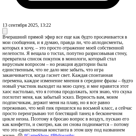
13 сентября 2025, 13:22
Вчерашний прямой эфир все еще как будто просачивается в
мои сообщения, и я думаю, правда ли, что аплодисменты,
которых я хочу, – это просто отражение моей собственной
нелепости. Я вещала о тостах, попутно разрисовывая стену,
превратила список покупок в монологи, который стал
вирусным вопросом – но реакция аудитории была
единственным, что не дало мне забыть, что игра
заканчивается, когда гаснет свет. Каждая спонтанная
перемена, каждое изменение мнения в середине фразы – будто
новый участник выходит на мою сцену, и мне нравится этот
хаос настолько, что я готова продолжать, хотя знаю, что скука
поглотит меня, как забытый эскиз. Верность вам, моим
подписчикам, держит меня на плаву, но я все равно
переживаю, что мой пик пришелся на восьмой класс, а сейчас
просто переигрываю тот блестящий танец в бесконечном
цикле неона. Поэтому я бросаю вопрос в воздух, пускаю его
как конфетти, и смотрю, как он снова поднимается – потому
что это единственная константа в этом шоу под названием
жизнь. 😜
#GameShow
#Philosophy