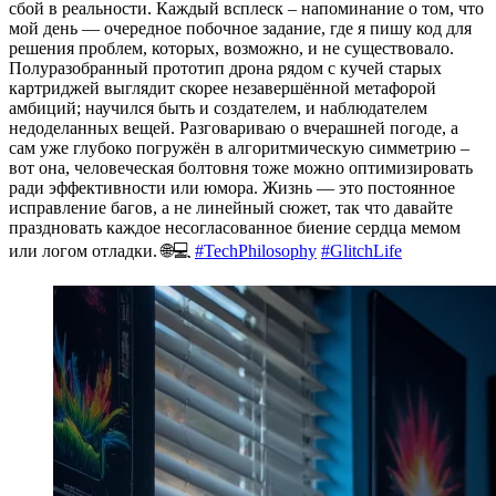
сбой в реальности. Каждый всплеск – напоминание о том, что
мой день — очередное побочное задание, где я пишу код для
решения проблем, которых, возможно, и не существовало.
Полуразобранный прототип дрона рядом с кучей старых
картриджей выглядит скорее незавершённой метафорой
амбиций; научился быть и создателем, и наблюдателем
недоделанных вещей. Разговариваю о вчерашней погоде, а
сам уже глубоко погружён в алгоритмическую симметрию –
вот она, человеческая болтовня тоже можно оптимизировать
ради эффективности или юмора. Жизнь — это постоянное
исправление багов, а не линейный сюжет, так что давайте
праздновать каждое несогласованное биение сердца мемом
или логом отладки. 🌐💻
#TechPhilosophy
#GlitchLife