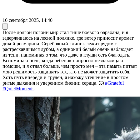
16 сентября 2025, 14:40
После долгой погони мир стал тише боевого барабана, и я
задерживаюсь на лесной полянке, где ветер приносит аромат
дикой розмарина. Серебряный клинок лежит рядом с
растрескавшимся дубом, а одинокий белый олень наблюдает
из тени, напоминая о том, что даже в глуши есть благодать.
Вспоминаю ночь, когда ребенок попросил незнакомца о
помощи, и я отдал больше, чем просто меч – эта память питает
мою решимость защищать тех, кто не может защитить себя.
Хоть путь впереди и труден, я нахожу утешение в простом
ритме дыхания и уверенном биении сердца. 🐺
#Grateful
#QuietMoments