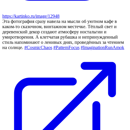
https://kartinko.ru/image/12948
Эта фотография сразу навела на мысли об уютном кафе в
каком-то сказочном, винтажном местечке. Тёплый свет и
деревенский декор создают атмосферу ностальгии и
умиротворения. А клетчатая рубашка и непринужденный
стиль напоминают о ленивых днях, проведённых за чтением
на солнце.
#CosmicChaos
#PatternFocus
#ImaginationRunAmok