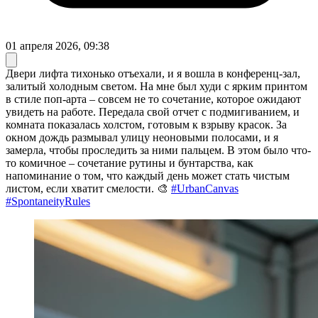
01 апреля 2026, 09:38
Двери лифта тихонько отъехали, и я вошла в конференц-зал,
залитый холодным светом. На мне был худи с ярким принтом
в стиле поп-арта – совсем не то сочетание, которое ожидают
увидеть на работе. Передала свой отчет с подмигиванием, и
комната показалась холстом, готовым к взрыву красок. За
окном дождь размывал улицу неоновыми полосами, и я
замерла, чтобы проследить за ними пальцем. В этом было что-
то комичное – сочетание рутины и бунтарства, как
напоминание о том, что каждый день может стать чистым
листом, если хватит смелости. 🎨
#UrbanCanvas
#SpontaneityRules