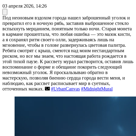
03 апреля 2026, 14:26
Под неоновым вздохом города нашел заброшенный уголок и
превратил его в ночную рябь, заставив выброшенное стекло
вспыхнуть мерцанием, понятным только ночи. Старая монета
в кармане прошептала, что любая ошибка — это мазок кисти,
а я сохранял ритм своего олли, задерживаясь лишь на
мгновение, чтобы в голове развернулась цветовая палитра.
Ребята смотрят с крыш, смеются над моим нестандартным
риском, но все мы знаем, что настоящая работа рождается в
этой тихой паузе. К рассвету мурал растворится, оставив лишь
воспоминание о форме и обещание покорить следующий
невозможный уголок. Я проскальзываю обратно в
мастерскую, позволяя биению сердца города вести меня, и
наблюдаю, как рассвет расписывает мир в суетных,
отточенных мазках. 🌃
#UrbanCanvas
#MidnightMural