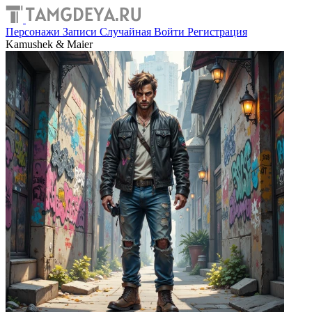
Персонажи
Записи
Случайная
Войти
Регистрация
Kamushek & Maier