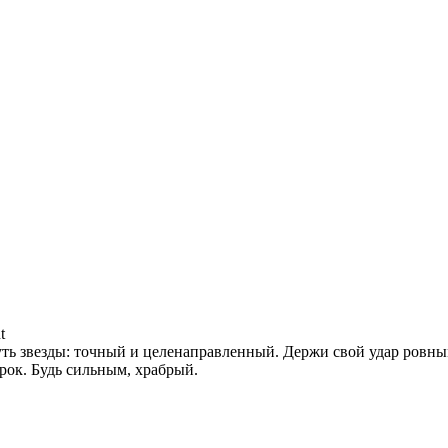
t
путь звезды: точный и целенаправленный. Держи свой удар ровным
урок. Будь сильным, храбрый.