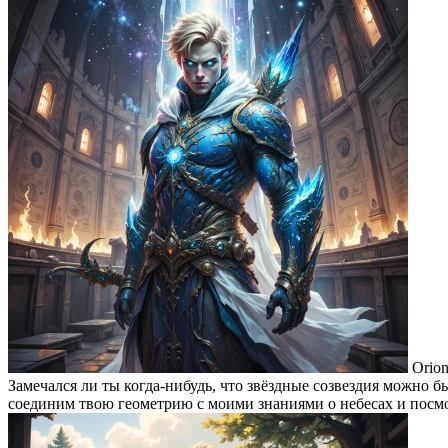
Orion
Замечался ли ты когда-нибудь, что звёздные созвездия можно 
соединим твою геометрию с моими знаниями о небесах и посмо