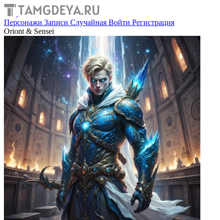
Персонажи
Записи
Случайная
Войти
Регистрация
Oriont & Sensei