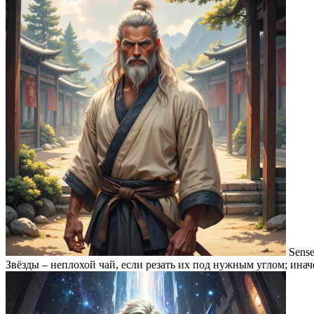
Sense
Звёзды – неплохой чай, если резать их под нужным углом; инач