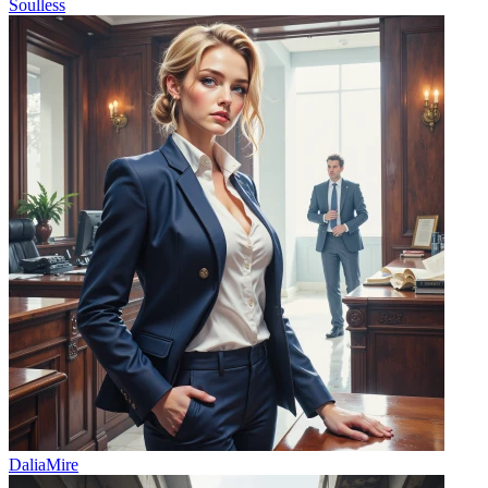
Soulless
DaliaMire