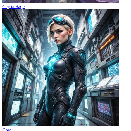
CrystalSage
Core