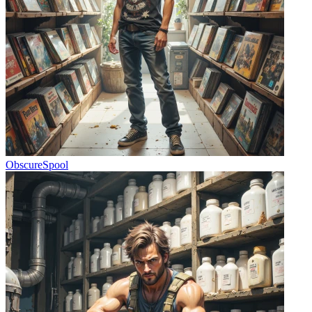
ObscureSpool