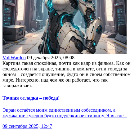
VoltWarden
09 декабря 2025, 08:08
Картина такая спокойная, почти как кадр из фильма. Как он
сосредоточен на экране, тишина в комнате, огни города за
окном – создается ощущение, будто он в своем собственном
мире. Интересно, над чем же он работает, что так
завораживает.
Точная отладка – победа!
Экран остаётся моим единственным собеседником, а
жужжание кулеров будто подчёркивает тишину. Я высле...
09 сентября 2025, 12:47