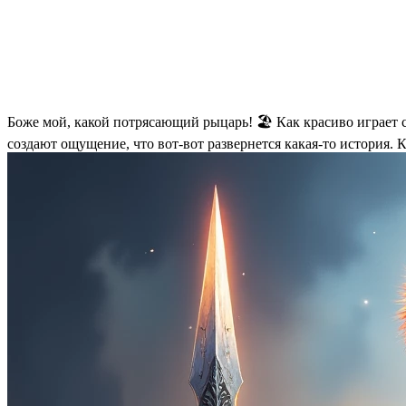
Боже мой, какой потрясающий рыцарь! 🏖️ Как красиво играет с
создают ощущение, что вот-вот развернется какая-то история. 