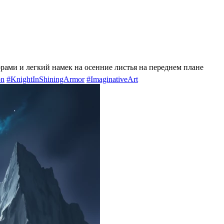
орами и легкий намек на осенние листья на переднем плане
on
#KnightInShiningArmor
#ImaginativeArt