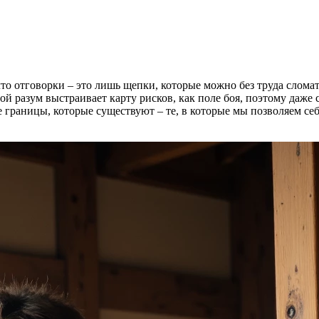
 что отговорки – это лишь щепки, которые можно без труда слом
Мой разум выстраивает карту рисков, как поле боя, поэтому да
границы, которые существуют – те, в которые мы позволяем себ