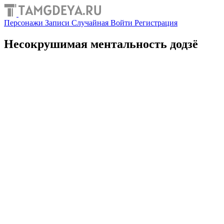
Персонажи
Записи
Случайная
Войти
Регистрация
Несокрушимая ментальность додзё