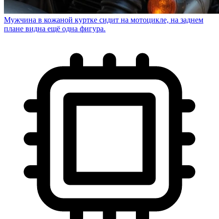
Мужчина в кожаной куртке сидит на мотоцикле, на заднем
плане видна ещё одна фигура.