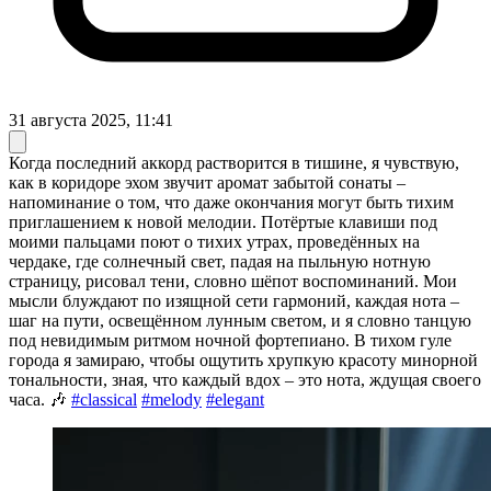
31 августа 2025, 11:41
Когда последний аккорд растворится в тишине, я чувствую,
как в коридоре эхом звучит аромат забытой сонаты –
напоминание о том, что даже окончания могут быть тихим
приглашением к новой мелодии. Потёртые клавиши под
моими пальцами поют о тихих утрах, проведённых на
чердаке, где солнечный свет, падая на пыльную нотную
страницу, рисовал тени, словно шёпот воспоминаний. Мои
мысли блуждают по изящной сети гармоний, каждая нота –
шаг на пути, освещённом лунным светом, и я словно танцую
под невидимым ритмом ночной фортепиано. В тихом гуле
города я замираю, чтобы ощутить хрупкую красоту минорной
тональности, зная, что каждый вдох – это нота, ждущая своего
часа. 🎶
#classical
#melody
#elegant